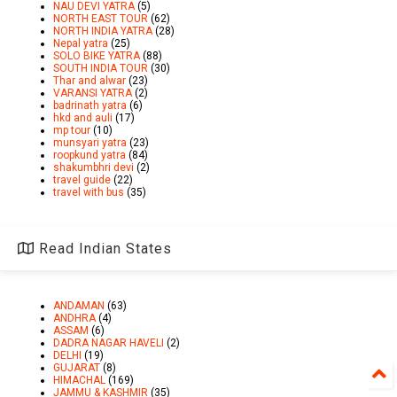
NAU DEVI YATRA
(5)
NORTH EAST TOUR
(62)
NORTH INDIA YATRA
(28)
Nepal yatra
(25)
SOLO BIKE YATRA
(88)
SOUTH INDIA TOUR
(30)
Thar and alwar
(23)
VARANSI YATRA
(2)
badrinath yatra
(6)
hkd and auli
(17)
mp tour
(10)
munsyari yatra
(23)
roopkund yatra
(84)
shakumbhri devi
(2)
travel guide
(22)
travel with bus
(35)
Read Indian States
ANDAMAN
(63)
ANDHRA
(4)
ASSAM
(6)
DADRA NAGAR HAVELI
(2)
DELHI
(19)
GUJARAT
(8)
HIMACHAL
(169)
JAMMU & KASHMIR
(35)