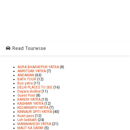
Read Tourwise
AGRA BHARATPUR YATRA
(8)
AMRITSAR YATRA
(7)
ANDAMAN
(63)
BATH TOUR
(12)
Bus yatra
(11)
DELHI PLACES TO SEE
(16)
Dayara dodital
(11)
Guest Post
(8)
KARERI YATRA
(13)
KASHMIR YATRA
(12)
KEDARNATH YATRA
(7)
KINNAUR SPITI YATRA
(40)
Kuari pass
(12)
Leh laddakh
(24)
MANIMAHESH YATRA
(21)
MAUT KA SAFAR
(5)