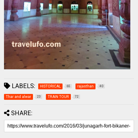
LABELS:
HISTORICAL
rajasthan
65
40
Thar and alwar
TRAIN TOUR
23
72
SHARE: