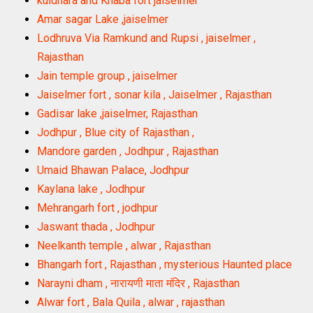
kuldhara and Khaba fort jaiselmer
Amar sagar Lake ,jaiselmer
Lodhruva Via Ramkund and Rupsi , jaiselmer ,
Rajasthan
Jain temple group , jaiselmer
Jaiselmer fort , sonar kila , Jaiselmer , Rajasthan
Gadisar lake ,jaiselmer, Rajasthan
Jodhpur , Blue city of Rajasthan ,
Mandore garden , Jodhpur , Rajasthan
Umaid Bhawan Palace, Jodhpur
Kaylana lake , Jodhpur
Mehrangarh fort , jodhpur
Jaswant thada , Jodhpur
Neelkanth temple , alwar , Rajasthan
Bhangarh fort , Rajasthan , mysterious Haunted place
Narayni dham , नारायणी माता मंदिर , Rajasthan
Alwar fort , Bala Quila , alwar , rajasthan