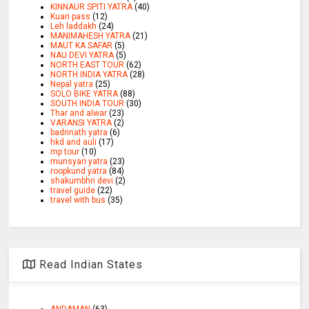
KINNAUR SPITI YATRA
(40)
Kuari pass
(12)
Leh laddakh
(24)
MANIMAHESH YATRA
(21)
MAUT KA SAFAR
(5)
NAU DEVI YATRA
(5)
NORTH EAST TOUR
(62)
NORTH INDIA YATRA
(28)
Nepal yatra
(25)
SOLO BIKE YATRA
(88)
SOUTH INDIA TOUR
(30)
Thar and alwar
(23)
VARANSI YATRA
(2)
badrinath yatra
(6)
hkd and auli
(17)
mp tour
(10)
munsyari yatra
(23)
roopkund yatra
(84)
shakumbhri devi
(2)
travel guide
(22)
travel with bus
(35)
Read Indian States