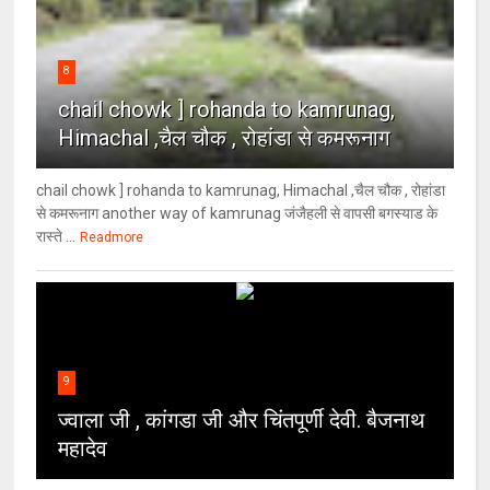
8
chail chowk ] rohanda to kamrunag,
Himachal ,चैल चौक , रोहांडा से कमरूनाग
chail chowk ] rohanda to kamrunag, Himachal ,चैल चौक , रोहांडा
से कमरूनाग another way of kamrunag जंजैहली से वापसी बगस्याड के
रास्ते ...
Readmore
9
ज्वाला जी , कांगडा जी और चिंतपूर्णी देवी. बैजनाथ
महादेव