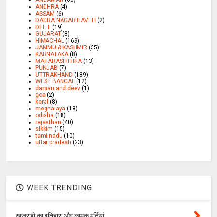
ANDAMAN
(63)
ANDHRA
(4)
ASSAM
(6)
DADRA NAGAR HAVELI
(2)
DELHI
(19)
GUJARAT
(8)
HIMACHAL
(169)
JAMMU & KASHMIR
(35)
KARNATAKA
(8)
MAHARASHTHRA
(13)
PUNJAB
(7)
UTTRAKHAND
(189)
WEST BANGAL
(12)
daman and deev
(1)
goa
(2)
keral
(8)
meghalaya
(18)
odisha
(18)
rajasthan
(40)
sikkim
(15)
tamilnadu
(10)
uttar pradesh
(23)
WEEK TRENDING
खजुराहो का इतिहास और कामुक मूर्तियां