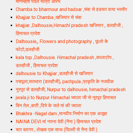
मणिमहेश पैदल यात्रा आरंभ
Chamba to bharmour and hadsar ,चंबा से हडसर वाया भरमौर
Khajjiar to Chamba ,खजियार से चंबा
khajjiar ,Dalhousie,Himachl pradesh खजियार , डलहौजी ,
हिमाचल प्रदेश
Dalhousie,, Flowers and photography , फूलो के
फोटो,डलहौजी
kala top ,Dalhousie. Himachal pradesh ,कालाटोप ,
डलहौजी , हिमाचल प्रदेश
dalhousie to Khajjiar ,डलहौजी से खजियार
पचपूला,सतधारा (डलहौजी), pachpula ,प्रकृति के नजदीक
नुरपूर से डलहौजी, Nurpur to dalhousie, himachal pradesh
jwala ji to Nurpur Himachal ज्वाला जी से नूरपूर हिमाचल
बिन तेल ,बाती ,दिये के जले मां की ज्वाला
Bhakhra -Nagal dam ,मानवीय निर्माण का एक अजूबा
NAINA DEVI मां नयना देवी (नैना ) हिमाचल प्रदेश
चार ब्लागर , लेखक एक साथ (दिल्ली से नैना देवी )