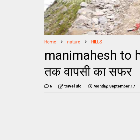
Home
nature
HILLS
manimahesh to ha
तक वापसी का सफर
6
travel ufo
Monday, September 17