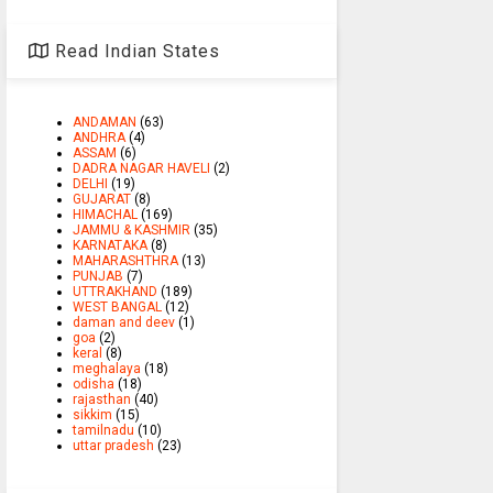
Read Indian States
ANDAMAN
(63)
ANDHRA
(4)
ASSAM
(6)
DADRA NAGAR HAVELI
(2)
DELHI
(19)
GUJARAT
(8)
HIMACHAL
(169)
JAMMU & KASHMIR
(35)
KARNATAKA
(8)
MAHARASHTHRA
(13)
PUNJAB
(7)
UTTRAKHAND
(189)
WEST BANGAL
(12)
daman and deev
(1)
goa
(2)
keral
(8)
meghalaya
(18)
odisha
(18)
rajasthan
(40)
sikkim
(15)
tamilnadu
(10)
uttar pradesh
(23)