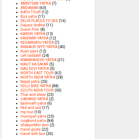
AMRITSAR YATRA
(7)
ANDAMAN
(63)
BATH TOUR
(12)
Bus yatra
(11)
DELHI PLACES TO SEE
(16)
Dayara dodital
(11)
Guest Post
(8)
KARERI YATRA
(13)
KASHMIR YATRA
(12)
KEDARNATH YATRA
(7)
KINNAUR SPITI YATRA
(40)
Kuari pass
(12)
Leh laddakh
(24)
MANIMAHESH YATRA
(21)
MAUT KA SAFAR
(5)
NAU DEVI YATRA
(5)
NORTH EAST TOUR
(62)
NORTH INDIA YATRA
(28)
Nepal yatra
(25)
SOLO BIKE YATRA
(88)
SOUTH INDIA TOUR
(30)
Thar and alwar
(23)
VARANSI YATRA
(2)
badrinath yatra
(6)
hkd and auli
(17)
mp tour
(10)
munsyari yatra
(23)
roopkund yatra
(84)
shakumbhri devi
(2)
travel guide
(22)
travel with bus
(35)