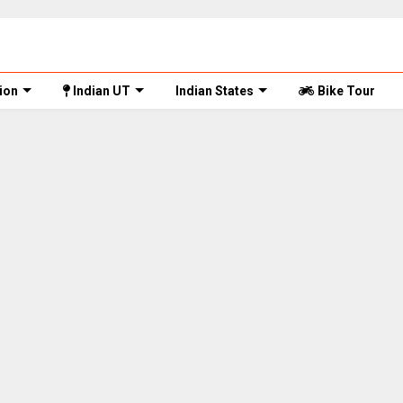
ion
Indian UT
Indian States
Bike Tour