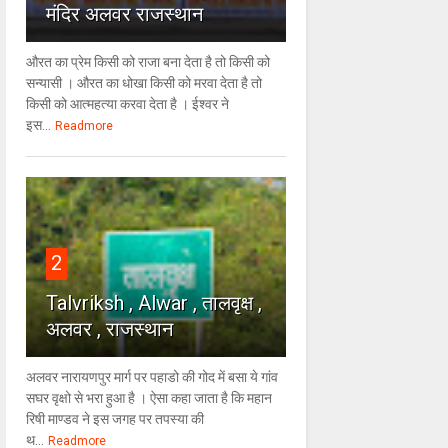
मंदिर अलवर राजस्थान
औरत का प्रेम किसी को राजा बना देता है तो किसी को
सन्यासी । औरत का धोखा किसी को मरवा देता है तो
किसी को आत्महत्या करवा देता है । ईश्वर ने
इस...
Readmore
2
Talvriksh , Alwar , तालवृक्ष ,
अलवर , राजस्थान
अलवर नारायणपुर मार्ग पर पहाडो की गोद में बसा ये गांव
सघर वृक्षो से भरा हुआ है । ऐसा कहा जाता है कि महान
रिषी माण्डव ने इस जगह पर तपस्या की
थ...
Readmore