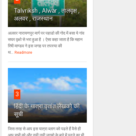
Talvriksh , Alwar , तालवृक्ष ,
अलवर , राजस्थान
अलवर नारायणपुर मार्ग पर पहाडो की गोद में बसा ये गांव
सघर वृक्षो से भरा हुआ है । ऐसा कहा जाता है कि महान
रिषी माण्डव ने इस जगह पर तपस्या की
थ...
Readmore
3
हिंदी के यात्रा वृतांत लेखको की
सूची
जिस तरह से आप इस यात्रा ब्लाग को पढते हैं वैसे ही
आप सभी को और नयी नयी जगहो के बारे में पढने का भी