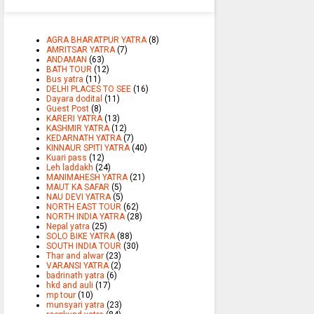
AGRA BHARATPUR YATRA
(8)
AMRITSAR YATRA
(7)
ANDAMAN
(63)
BATH TOUR
(12)
Bus yatra
(11)
DELHI PLACES TO SEE
(16)
Dayara dodital
(11)
Guest Post
(8)
KARERI YATRA
(13)
KASHMIR YATRA
(12)
KEDARNATH YATRA
(7)
KINNAUR SPITI YATRA
(40)
Kuari pass
(12)
Leh laddakh
(24)
MANIMAHESH YATRA
(21)
MAUT KA SAFAR
(5)
NAU DEVI YATRA
(5)
NORTH EAST TOUR
(62)
NORTH INDIA YATRA
(28)
Nepal yatra
(25)
SOLO BIKE YATRA
(88)
SOUTH INDIA TOUR
(30)
Thar and alwar
(23)
VARANSI YATRA
(2)
badrinath yatra
(6)
hkd and auli
(17)
mp tour
(10)
munsyari yatra
(23)