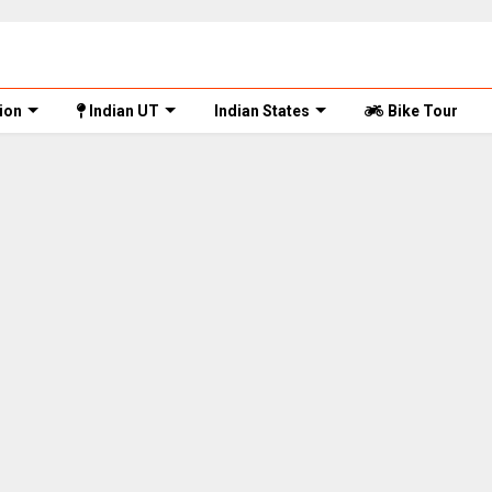
ion
Indian UT
Indian States
Bike Tour