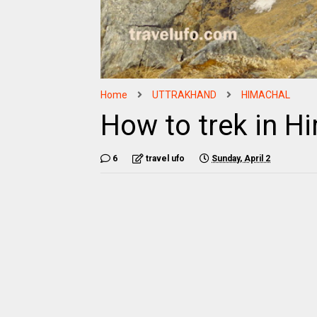
Home
UTTRAKHAND
HIMACHAL
How to trek in H
6
travel ufo
Sunday, April 2