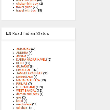
roopkund yatra
(84)
shakumbhri devi
(2)
travel guide
(22)
travel with bus
(35)
Read Indian States
ANDAMAN
(63)
ANDHRA
(4)
ASSAM
(6)
DADRA NAGAR HAVELI
(2)
DELHI
(19)
GUJARAT
(8)
HIMACHAL
(169)
JAMMU & KASHMIR
(35)
KARNATAKA
(8)
MAHARASHTHRA
(13)
PUNJAB
(7)
UTTRAKHAND
(189)
WEST BANGAL
(12)
daman and deev
(1)
goa
(2)
keral
(8)
meghalaya
(18)
odisha
(18)