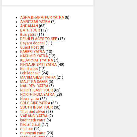
AGRA BHARATPUR YATRA
(8)
AMRITSAR YATRA
(7)
ANDAMAN
(63)
BATH TOUR
(12)
Bus yatra
(11)
DELHI PLACES TO SEE
(16)
Dayara dodital
(11)
Guest Post
(8)
KARERI YATRA
(13)
KASHMIR YATRA
(12)
KEDARNATH YATRA
(7)
KINNAUR SPITI YATRA
(40)
Kuari pass
(12)
Leh laddakh
(24)
MANIMAHESH YATRA
(21)
MAUT KA SAFAR
(5)
NAU DEVI YATRA
(5)
NORTH EAST TOUR
(62)
NORTH INDIA YATRA
(28)
Nepal yatra
(25)
SOLO BIKE YATRA
(88)
SOUTH INDIA TOUR
(30)
Thar and alwar
(23)
VARANSI YATRA
(2)
badrinath yatra
(6)
hkd and auli
(17)
mp tour
(10)
munsyari yatra
(23)