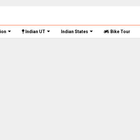
ion
Indian UT
Indian States
Bike Tour