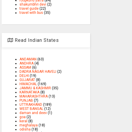
roopkund yatra
(84)
shakumbhri devi
(2)
travel guide
(22)
travel with bus
(35)
Read Indian States
ANDAMAN
(63)
ANDHRA
(4)
ASSAM
(6)
DADRA NAGAR HAVELI
(2)
DELHI
(19)
GUJARAT
(8)
HIMACHAL
(169)
JAMMU & KASHMIR
(35)
KARNATAKA
(8)
MAHARASHTHRA
(13)
PUNJAB
(7)
UTTRAKHAND
(189)
WEST BANGAL
(12)
daman and deev
(1)
goa
(2)
keral
(8)
meghalaya
(18)
odisha
(18)