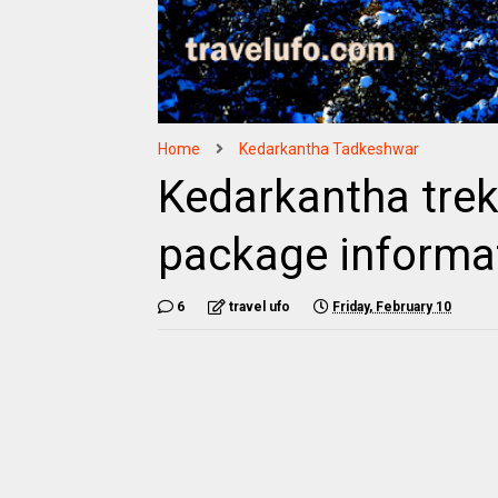
Home
Kedarkantha Tadkeshwar
Kedarkantha trek 
package informa
6
travel ufo
Friday, February 10