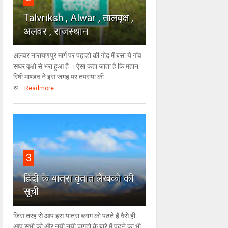
Talvriksh , Alwar , तालवृक्ष ,
अलवर , राजस्थान
अलवर नारायणपुर मार्ग पर पहाडो की गोद में बसा ये गांव
सघर वृक्षो से भरा हुआ है । ऐसा कहा जाता है कि महान
रिषी माण्डव ने इस जगह पर तपस्या की
थ...
Readmore
3
हिंदी के यात्रा वृतांत लेखको की
सूची
जिस तरह से आप इस यात्रा ब्लाग को पढते हैं वैसे ही
आप सभी को और नयी नयी जगहो के बारे में पढने का भी