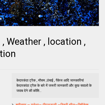
, Weather , location ,
tion
केदारकंठा ट्रैक , मौसम ,उंचाई , पैकेज आदि जानकारियां
केदारकांठा ट्रैक के बारे में जरूरी जानकारी और कुछ सवालो के
जवाब देने की कोशि...
श्रीनगर — मलेथा— पीपलडाली —टिहरी झील—रिषीकेश