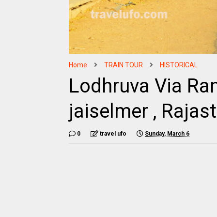
Home
TRAIN TOUR
HISTORICAL
Lodhruva Via Ra
jaiselmer , Rajas
0
travel ufo
Sunday, March 6