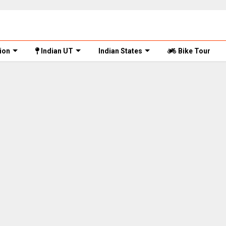
ion
Indian UT
Indian States
Bike Tour