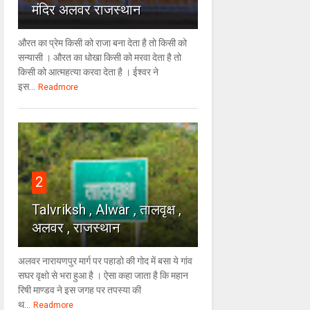
मंदिर अलवर राजस्थान
औरत का प्रेम किसी को राजा बना देता है तो किसी को
सन्यासी । औरत का धोखा किसी को मरवा देता है तो
किसी को आत्महत्या करवा देता है । ईश्वर ने
इस...
Readmore
2
Talvriksh , Alwar , तालवृक्ष ,
अलवर , राजस्थान
अलवर नारायणपुर मार्ग पर पहाडो की गोद में बसा ये गांव
सघर वृक्षो से भरा हुआ है । ऐसा कहा जाता है कि महान
रिषी माण्डव ने इस जगह पर तपस्या की
थ...
Readmore