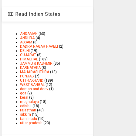
Read Indian States
ANDAMAN
(63)
ANDHRA
(4)
ASSAM
(6)
DADRA NAGAR HAVELI
(2)
DELHI
(19)
GUJARAT
(8)
HIMACHAL
(169)
JAMMU & KASHMIR
(35)
KARNATAKA
(8)
MAHARASHTHRA
(13)
PUNJAB
(7)
UTTRAKHAND
(189)
WEST BANGAL
(12)
daman and deev
(1)
goa
(2)
keral
(8)
meghalaya
(18)
odisha
(18)
rajasthan
(40)
sikkim
(15)
tamilnadu
(10)
uttar pradesh
(23)