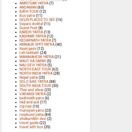
AMRITSAR YATRA
(7)
ANDAMAN
(63)
BATH TOUR
(12)
Bus yatra
(11)
DELHI PLACES TO SEE
(16)
Dayara dodital
(11)
Guest Post
(8)
KARERI YATRA
(13)
KASHMIR YATRA
(12)
KEDARNATH YATRA
(7)
KINNAUR SPITI YATRA
(40)
Kuari pass
(12)
Leh laddakh
(24)
MANIMAHESH YATRA
(21)
MAUT KA SAFAR
(5)
NAU DEVI YATRA
(5)
NORTH EAST TOUR
(62)
NORTH INDIA YATRA
(28)
Nepal yatra
(25)
SOLO BIKE YATRA
(88)
SOUTH INDIA TOUR
(30)
Thar and alwar
(23)
VARANSI YATRA
(2)
badrinath yatra
(6)
hkd and auli
(17)
mp tour
(10)
munsyari yatra
(23)
roopkund yatra
(84)
shakumbhri devi
(2)
travel guide
(22)
travel with bus
(35)