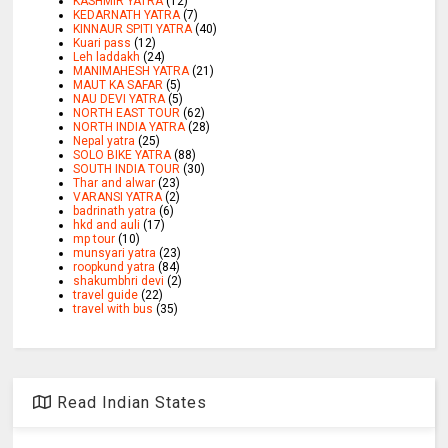
KASHMIR YATRA
(12)
KEDARNATH YATRA
(7)
KINNAUR SPITI YATRA
(40)
Kuari pass
(12)
Leh laddakh
(24)
MANIMAHESH YATRA
(21)
MAUT KA SAFAR
(5)
NAU DEVI YATRA
(5)
NORTH EAST TOUR
(62)
NORTH INDIA YATRA
(28)
Nepal yatra
(25)
SOLO BIKE YATRA
(88)
SOUTH INDIA TOUR
(30)
Thar and alwar
(23)
VARANSI YATRA
(2)
badrinath yatra
(6)
hkd and auli
(17)
mp tour
(10)
munsyari yatra
(23)
roopkund yatra
(84)
shakumbhri devi
(2)
travel guide
(22)
travel with bus
(35)
Read Indian States