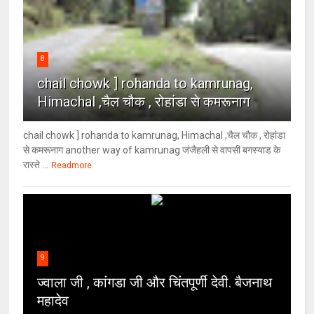
8
chail chowk ] rohanda to kamrunag,
Himachal ,चैल चौक , रोहांडा से कमरूनाग
chail chowk ] rohanda to kamrunag, Himachal ,चैल चौक , रोहांडा
से कमरूनाग another way of kamrunag जंजैहली से वापसी बगस्याड के
रास्ते ...
Readmore
9
ज्वाला जी , कांगडा जी और चिंतपूर्णी देवी. बैजनाथ
महादेव