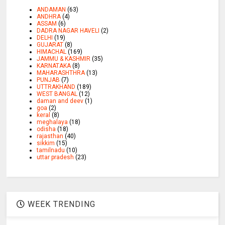
ANDAMAN
(63)
ANDHRA
(4)
ASSAM
(6)
DADRA NAGAR HAVELI
(2)
DELHI
(19)
GUJARAT
(8)
HIMACHAL
(169)
JAMMU & KASHMIR
(35)
KARNATAKA
(8)
MAHARASHTHRA
(13)
PUNJAB
(7)
UTTRAKHAND
(189)
WEST BANGAL
(12)
daman and deev
(1)
goa
(2)
keral
(8)
meghalaya
(18)
odisha
(18)
rajasthan
(40)
sikkim
(15)
tamilnadu
(10)
uttar pradesh
(23)
WEEK TRENDING