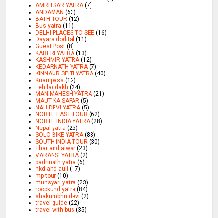
AMRITSAR YATRA
(7)
ANDAMAN
(63)
BATH TOUR
(12)
Bus yatra
(11)
DELHI PLACES TO SEE
(16)
Dayara dodital
(11)
Guest Post
(8)
KARERI YATRA
(13)
KASHMIR YATRA
(12)
KEDARNATH YATRA
(7)
KINNAUR SPITI YATRA
(40)
Kuari pass
(12)
Leh laddakh
(24)
MANIMAHESH YATRA
(21)
MAUT KA SAFAR
(5)
NAU DEVI YATRA
(5)
NORTH EAST TOUR
(62)
NORTH INDIA YATRA
(28)
Nepal yatra
(25)
SOLO BIKE YATRA
(88)
SOUTH INDIA TOUR
(30)
Thar and alwar
(23)
VARANSI YATRA
(2)
badrinath yatra
(6)
hkd and auli
(17)
mp tour
(10)
munsyari yatra
(23)
roopkund yatra
(84)
shakumbhri devi
(2)
travel guide
(22)
travel with bus
(35)