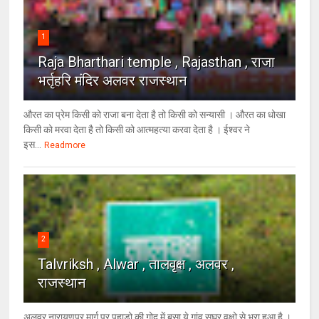
1
Raja Bharthari temple , Rajasthan , राजा
भर्तृहरि मंदिर अलवर राजस्थान
औरत का प्रेम किसी को राजा बना देता है तो किसी को सन्यासी । औरत का धोखा
किसी को मरवा देता है तो किसी को आत्महत्या करवा देता है । ईश्वर ने
इस...
Readmore
2
Talvriksh , Alwar , तालवृक्ष , अलवर ,
राजस्थान
अलवर नारायणपुर मार्ग पर पहाडो की गोद में बसा ये गांव सघर वृक्षो से भरा हुआ है ।