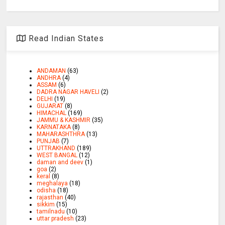
Read Indian States
ANDAMAN
(63)
ANDHRA
(4)
ASSAM
(6)
DADRA NAGAR HAVELI
(2)
DELHI
(19)
GUJARAT
(8)
HIMACHAL
(169)
JAMMU & KASHMIR
(35)
KARNATAKA
(8)
MAHARASHTHRA
(13)
PUNJAB
(7)
UTTRAKHAND
(189)
WEST BANGAL
(12)
daman and deev
(1)
goa
(2)
keral
(8)
meghalaya
(18)
odisha
(18)
rajasthan
(40)
sikkim
(15)
tamilnadu
(10)
uttar pradesh
(23)