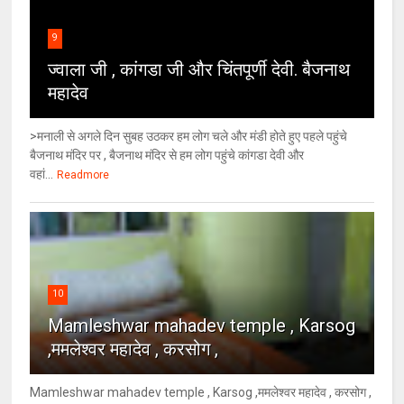
9
ज्वाला जी , कांगडा जी और चिंतपूर्णी देवी. बैजनाथ
महादेव
>मनाली से अगले दिन सुबह उठकर हम लोग चले और मंडी होते हुए पहले पहुंचे
बैजनाथ मंदिर पर , बैजनाथ मंदिर से हम लोग पहुंचे कांगडा देवी और
वहां...
Readmore
10
Mamleshwar mahadev temple , Karsog
,ममलेश्वर महादेव , करसोग ,
Mamleshwar mahadev temple , Karsog ,ममलेश्वर महादेव , करसोग ,