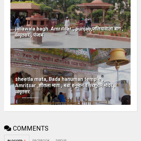
jaliawala bagh .Amritsar , punjab,जलियावाला बाग ,
अमृतसर , पंजाब
sheetla mata, Bada hanuman temple ,
Amritsar ,शीतला माता , बडा हनुमान व परशुराम मंदिर ,
अमृतसर
COMMENTS
FACEBOOK
DISQUS