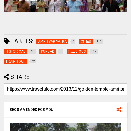
LABELS:
AMRITSAR YATRA
CITIES
7
111
HISTORICAL
PUNJAB
RELIGIOUS
65
7
192
TRAIN TOUR
72
SHARE:
RECOMMENDED FOR YOU