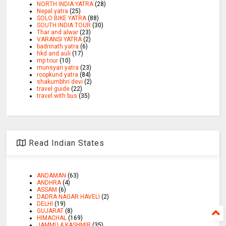
NORTH INDIA YATRA
(28)
Nepal yatra
(25)
SOLO BIKE YATRA
(88)
SOUTH INDIA TOUR
(30)
Thar and alwar
(23)
VARANSI YATRA
(2)
badrinath yatra
(6)
hkd and auli
(17)
mp tour
(10)
munsyari yatra
(23)
roopkund yatra
(84)
shakumbhri devi
(2)
travel guide
(22)
travel with bus
(35)
Read Indian States
ANDAMAN
(63)
ANDHRA
(4)
ASSAM
(6)
DADRA NAGAR HAVELI
(2)
DELHI
(19)
GUJARAT
(8)
HIMACHAL
(169)
JAMMU & KASHMIR
(35)