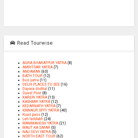
Read Tourwise
AGRA BHARATPUR YATRA
(8)
AMRITSAR YATRA
(7)
ANDAMAN
(63)
BATH TOUR
(12)
Bus yatra
(11)
DELHI PLACES TO SEE
(16)
Dayara dodital
(11)
Guest Post
(8)
KARERI YATRA
(13)
KASHMIR YATRA
(12)
KEDARNATH YATRA
(7)
KINNAUR SPITI YATRA
(40)
Kuari pass
(12)
Leh laddakh
(24)
MANIMAHESH YATRA
(21)
MAUT KA SAFAR
(5)
NAU DEVI YATRA
(5)
NORTH EAST TOUR
(62)