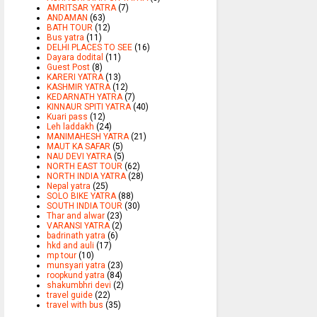
AMRITSAR YATRA
(7)
ANDAMAN
(63)
BATH TOUR
(12)
Bus yatra
(11)
DELHI PLACES TO SEE
(16)
Dayara dodital
(11)
Guest Post
(8)
KARERI YATRA
(13)
KASHMIR YATRA
(12)
KEDARNATH YATRA
(7)
KINNAUR SPITI YATRA
(40)
Kuari pass
(12)
Leh laddakh
(24)
MANIMAHESH YATRA
(21)
MAUT KA SAFAR
(5)
NAU DEVI YATRA
(5)
NORTH EAST TOUR
(62)
NORTH INDIA YATRA
(28)
Nepal yatra
(25)
SOLO BIKE YATRA
(88)
SOUTH INDIA TOUR
(30)
Thar and alwar
(23)
VARANSI YATRA
(2)
badrinath yatra
(6)
hkd and auli
(17)
mp tour
(10)
munsyari yatra
(23)
roopkund yatra
(84)
shakumbhri devi
(2)
travel guide
(22)
travel with bus
(35)