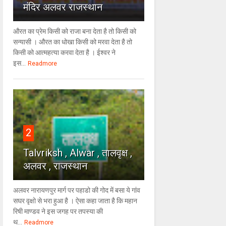
मंदिर अलवर राजस्थान
औरत का प्रेम किसी को राजा बना देता है तो किसी को
सन्यासी । औरत का धोखा किसी को मरवा देता है तो
किसी को आत्महत्या करवा देता है । ईश्वर ने
इस...
Readmore
2
Talvriksh , Alwar , तालवृक्ष ,
अलवर , राजस्थान
अलवर नारायणपुर मार्ग पर पहाडो की गोद में बसा ये गांव
सघर वृक्षो से भरा हुआ है । ऐसा कहा जाता है कि महान
रिषी माण्डव ने इस जगह पर तपस्या की
थ...
Readmore