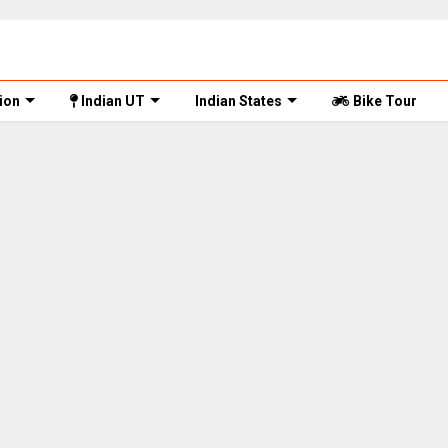
ion
Indian UT
Indian States
Bike Tour