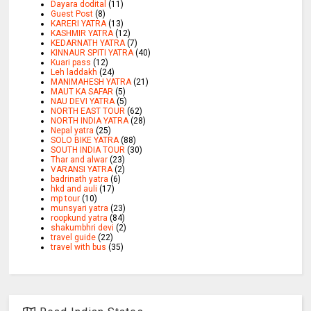
Dayara dodital
(11)
Guest Post
(8)
KARERI YATRA
(13)
KASHMIR YATRA
(12)
KEDARNATH YATRA
(7)
KINNAUR SPITI YATRA
(40)
Kuari pass
(12)
Leh laddakh
(24)
MANIMAHESH YATRA
(21)
MAUT KA SAFAR
(5)
NAU DEVI YATRA
(5)
NORTH EAST TOUR
(62)
NORTH INDIA YATRA
(28)
Nepal yatra
(25)
SOLO BIKE YATRA
(88)
SOUTH INDIA TOUR
(30)
Thar and alwar
(23)
VARANSI YATRA
(2)
badrinath yatra
(6)
hkd and auli
(17)
mp tour
(10)
munsyari yatra
(23)
roopkund yatra
(84)
shakumbhri devi
(2)
travel guide
(22)
travel with bus
(35)