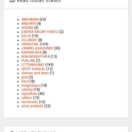
Read Indian States
ANDAMAN
(63)
ANDHRA
(4)
ASSAM
(6)
DADRA NAGAR HAVELI
(2)
DELHI
(19)
GUJARAT
(8)
HIMACHAL
(169)
JAMMU & KASHMIR
(35)
KARNATAKA
(8)
MAHARASHTHRA
(13)
PUNJAB
(7)
UTTRAKHAND
(189)
WEST BANGAL
(12)
daman and deev
(1)
goa
(2)
keral
(8)
meghalaya
(18)
odisha
(18)
rajasthan
(40)
sikkim
(15)
tamilnadu
(10)
uttar pradesh
(23)