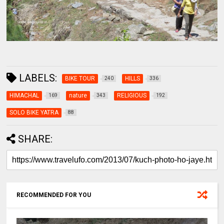
LABELS:
BIKE TOUR
HILLS
240
336
HIMACHAL
nature
RELIGIOUS
169
343
192
SOLO BIKE YATRA
88
SHARE:
RECOMMENDED FOR YOU