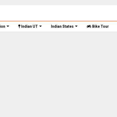
ion
Indian UT
Indian States
Bike Tour