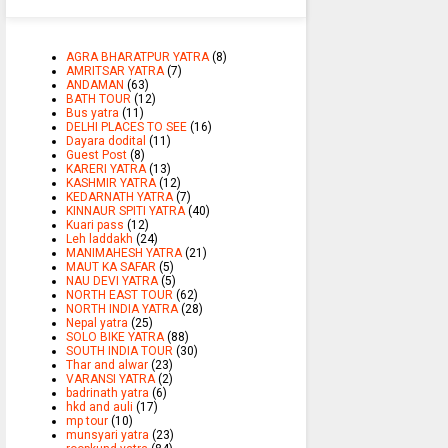
AGRA BHARATPUR YATRA
(8)
AMRITSAR YATRA
(7)
ANDAMAN
(63)
BATH TOUR
(12)
Bus yatra
(11)
DELHI PLACES TO SEE
(16)
Dayara dodital
(11)
Guest Post
(8)
KARERI YATRA
(13)
KASHMIR YATRA
(12)
KEDARNATH YATRA
(7)
KINNAUR SPITI YATRA
(40)
Kuari pass
(12)
Leh laddakh
(24)
MANIMAHESH YATRA
(21)
MAUT KA SAFAR
(5)
NAU DEVI YATRA
(5)
NORTH EAST TOUR
(62)
NORTH INDIA YATRA
(28)
Nepal yatra
(25)
SOLO BIKE YATRA
(88)
SOUTH INDIA TOUR
(30)
Thar and alwar
(23)
VARANSI YATRA
(2)
badrinath yatra
(6)
hkd and auli
(17)
mp tour
(10)
munsyari yatra
(23)