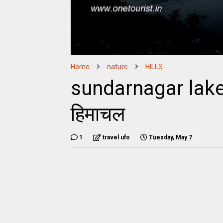
Home
nature
HILLS
sundarnagar lake 
हिमाचल
1
travel ufo
Tuesday, May 7