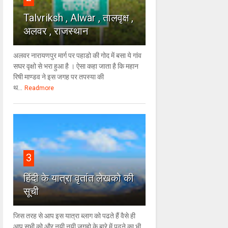
Talvriksh , Alwar , तालवृक्ष ,
अलवर , राजस्थान
अलवर नारायणपुर मार्ग पर पहाडो की गोद में बसा ये गांव
सघर वृक्षो से भरा हुआ है । ऐसा कहा जाता है कि महान
रिषी माण्डव ने इस जगह पर तपस्या की
थ...
Readmore
3
हिंदी के यात्रा वृतांत लेखको की
सूची
जिस तरह से आप इस यात्रा ब्लाग को पढते हैं वैसे ही
आप सभी को और नयी नयी जगहो के बारे में पढने का भी