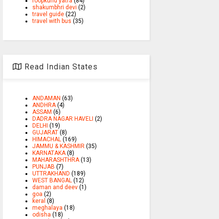
roopkund yatra
(84)
shakumbhri devi
(2)
travel guide
(22)
travel with bus
(35)
Read Indian States
ANDAMAN
(63)
ANDHRA
(4)
ASSAM
(6)
DADRA NAGAR HAVELI
(2)
DELHI
(19)
GUJARAT
(8)
HIMACHAL
(169)
JAMMU & KASHMIR
(35)
KARNATAKA
(8)
MAHARASHTHRA
(13)
PUNJAB
(7)
UTTRAKHAND
(189)
WEST BANGAL
(12)
daman and deev
(1)
goa
(2)
keral
(8)
meghalaya
(18)
odisha
(18)