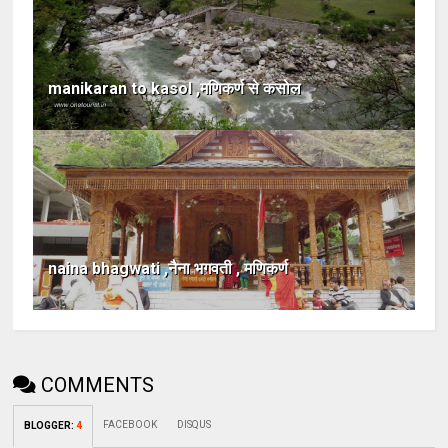
manikaran to kasol ,मणिकर्ण से कसोल
naina bhagwati ,नैना भगवती , मणिकर्ण
COMMENTS
FACEBOOK
DISQUS
BLOGGER
:
4