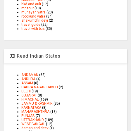
badrinath yatra
(6)
hkd and auli
(17)
mp tour
(10)
munsyari yatra
(23)
roopkund yatra
(84)
shakumbhri devi
(2)
travel guide
(22)
travel with bus
(35)
Read Indian States
ANDAMAN
(63)
ANDHRA
(4)
ASSAM
(6)
DADRA NAGAR HAVELI
(2)
DELHI
(19)
GUJARAT
(8)
HIMACHAL
(169)
JAMMU & KASHMIR
(35)
KARNATAKA
(8)
MAHARASHTHRA
(13)
PUNJAB
(7)
UTTRAKHAND
(189)
WEST BANGAL
(12)
daman and deev
(1)