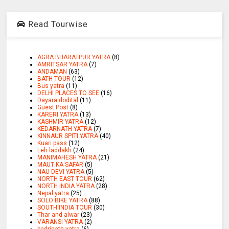
Read Tourwise
AGRA BHARATPUR YATRA
(8)
AMRITSAR YATRA
(7)
ANDAMAN
(63)
BATH TOUR
(12)
Bus yatra
(11)
DELHI PLACES TO SEE
(16)
Dayara dodital
(11)
Guest Post
(8)
KARERI YATRA
(13)
KASHMIR YATRA
(12)
KEDARNATH YATRA
(7)
KINNAUR SPITI YATRA
(40)
Kuari pass
(12)
Leh laddakh
(24)
MANIMAHESH YATRA
(21)
MAUT KA SAFAR
(5)
NAU DEVI YATRA
(5)
NORTH EAST TOUR
(62)
NORTH INDIA YATRA
(28)
Nepal yatra
(25)
SOLO BIKE YATRA
(88)
SOUTH INDIA TOUR
(30)
Thar and alwar
(23)
VARANSI YATRA
(2)