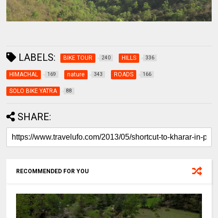
LABELS:
BIKE TOUR
HILLS
240
336
HIMACHAL
nature
ROADS
169
343
166
SOLO BIKE YATRA
88
SHARE:
RECOMMENDED FOR YOU