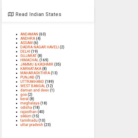
Read Indian States
ANDAMAN
(63)
ANDHRA
(4)
ASSAM
(6)
DADRA NAGAR HAVELI
(2)
DELHI
(19)
GUJARAT
(8)
HIMACHAL
(169)
JAMMU & KASHMIR
(35)
KARNATAKA
(8)
MAHARASHTHRA
(13)
PUNJAB
(7)
UTTRAKHAND
(189)
WEST BANGAL
(12)
daman and deev
(1)
goa
(2)
keral
(8)
meghalaya
(18)
odisha
(18)
rajasthan
(40)
sikkim
(15)
tamilnadu
(10)
uttar pradesh
(23)