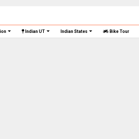
ion
Indian UT
Indian States
Bike Tour