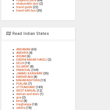
roopkund yatra
(84)
shakumbhri devi
(2)
travel guide
(22)
travel with bus
(35)
Read Indian States
ANDAMAN
(63)
ANDHRA
(4)
ASSAM
(6)
DADRA NAGAR HAVELI
(2)
DELHI
(19)
GUJARAT
(8)
HIMACHAL
(169)
JAMMU & KASHMIR
(35)
KARNATAKA
(8)
MAHARASHTHRA
(13)
PUNJAB
(7)
UTTRAKHAND
(189)
WEST BANGAL
(12)
daman and deev
(1)
goa
(2)
keral
(8)
meghalaya
(18)
odisha
(18)