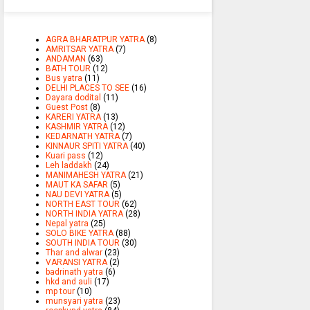
AGRA BHARATPUR YATRA
(8)
AMRITSAR YATRA
(7)
ANDAMAN
(63)
BATH TOUR
(12)
Bus yatra
(11)
DELHI PLACES TO SEE
(16)
Dayara dodital
(11)
Guest Post
(8)
KARERI YATRA
(13)
KASHMIR YATRA
(12)
KEDARNATH YATRA
(7)
KINNAUR SPITI YATRA
(40)
Kuari pass
(12)
Leh laddakh
(24)
MANIMAHESH YATRA
(21)
MAUT KA SAFAR
(5)
NAU DEVI YATRA
(5)
NORTH EAST TOUR
(62)
NORTH INDIA YATRA
(28)
Nepal yatra
(25)
SOLO BIKE YATRA
(88)
SOUTH INDIA TOUR
(30)
Thar and alwar
(23)
VARANSI YATRA
(2)
badrinath yatra
(6)
hkd and auli
(17)
mp tour
(10)
munsyari yatra
(23)