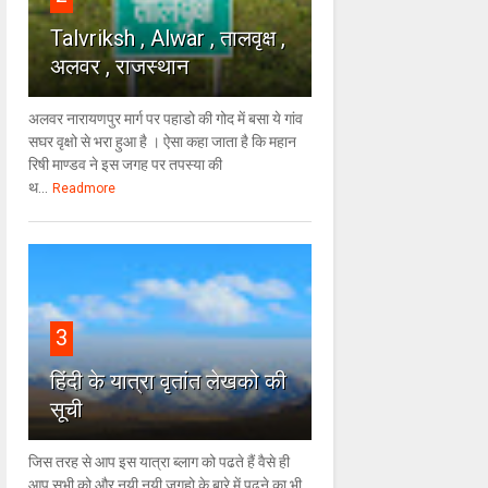
Talvriksh , Alwar , तालवृक्ष ,
अलवर , राजस्थान
अलवर नारायणपुर मार्ग पर पहाडो की गोद में बसा ये गांव
सघर वृक्षो से भरा हुआ है । ऐसा कहा जाता है कि महान
रिषी माण्डव ने इस जगह पर तपस्या की
थ...
Readmore
3
हिंदी के यात्रा वृतांत लेखको की
सूची
जिस तरह से आप इस यात्रा ब्लाग को पढते हैं वैसे ही
आप सभी को और नयी नयी जगहो के बारे में पढने का भी