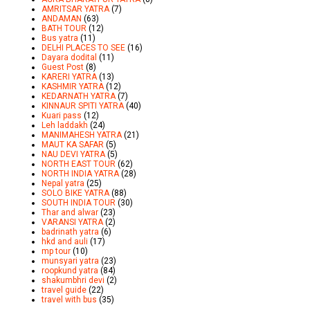
AMRITSAR YATRA
(7)
ANDAMAN
(63)
BATH TOUR
(12)
Bus yatra
(11)
DELHI PLACES TO SEE
(16)
Dayara dodital
(11)
Guest Post
(8)
KARERI YATRA
(13)
KASHMIR YATRA
(12)
KEDARNATH YATRA
(7)
KINNAUR SPITI YATRA
(40)
Kuari pass
(12)
Leh laddakh
(24)
MANIMAHESH YATRA
(21)
MAUT KA SAFAR
(5)
NAU DEVI YATRA
(5)
NORTH EAST TOUR
(62)
NORTH INDIA YATRA
(28)
Nepal yatra
(25)
SOLO BIKE YATRA
(88)
SOUTH INDIA TOUR
(30)
Thar and alwar
(23)
VARANSI YATRA
(2)
badrinath yatra
(6)
hkd and auli
(17)
mp tour
(10)
munsyari yatra
(23)
roopkund yatra
(84)
shakumbhri devi
(2)
travel guide
(22)
travel with bus
(35)