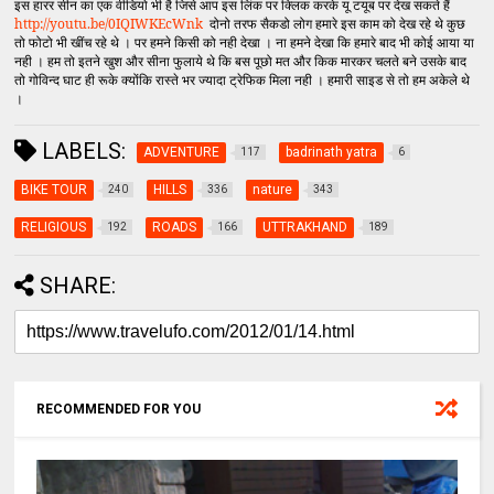
इस हारर सीन का एक वीडियो भी है जिसे आप इस लिंक पर क्लिक करके यू टयूब पर देख सकते हैं
http://youtu.be/0IQIWKEcWnk
दोनो तरफ सैकडो लोग हमारे इस काम को देख रहे थे कुछ
तो फोटो भी खींच रहे थे । पर हमने किसी को नही देखा । ना हमने देखा कि हमारे बाद भी कोई आया या
नही । हम तो इतने खुश और सीना फुलाये थे कि बस पूछो मत और किक मारकर चलते बने उसके बाद
तो गोविन्द घाट ही रूके क्योंकि रास्ते भर ज्यादा ट्रेफिक मिला नही । हमारी साइड से तो हम अकेले थे
।
LABELS:
ADVENTURE
badrinath yatra
117
6
BIKE TOUR
HILLS
nature
240
336
343
RELIGIOUS
ROADS
UTTRAKHAND
192
166
189
SHARE:
RECOMMENDED FOR YOU