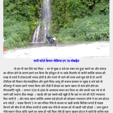
सभी फोटो कैमरा नोकिया एन 70 मोबाईल
तो
हम
भी
चल
दिये
चार
मित्र
।
घर
से
सुबह
बजे
का
वक्त
तय
हुआ
चलने
का
और
कांवड
6
का
सीजन
होने
के
कारण
हमने
तय
किया
कि
हरिद्धार
से
ना
जाके
बिजनौर
से
जायेंगे
क्योंकि
कांवड
की
​
वजह
से
रास्ते
में
टोकाटाकी
ज्यादा
होती
है
और
रास्ते
भी
जाने
की
तरफ
वाले
घुमा
देते
हैं
तो
अपनी
टीवीएस
की
विक्टर
मोटरसाईकिल
और
दूसरे
मित्र
आशु
की
बजाज
बाक्सर
पर
सुबह 6 बजे चले तो
कीरतपुर में जाकर हमने नाश्ता किया और पौडी में दोपहर का खाना खाया तो शाम होते होते हम
पीपलकोटि पहुंचे । लगभग 350 से 400 के आसपास सफर कर लिया था और काफी थक गये थे तो
सबने वहीं रूकना ठीक समझा । पहाडेा की एक सबसे बडी खूबी है कि वहां पर तवे की रोटी ज्यादातर
मिल जाती है । और सादा खाना क्योंकि अक्सर बडे होटलो को छोडकर ज्यादातर लोगो ने घर कम होटल
बना रखे हैं । सडक किनारे 3 या चार मंजिल नीचे से कालम पर खडी करके बिल्डिंग बनाते हैं सडक
किनारे की सीध में जो मंजिल बनती है उसके बाद नीचे के कालम को भी खाली नही छोडते । उपर दुकान
नीचे मकान पीपल कोटि घूमने का समय ही नही मिला जैसे ही खाना खाकर होटल में पहुंचे कि बारिश शुरू