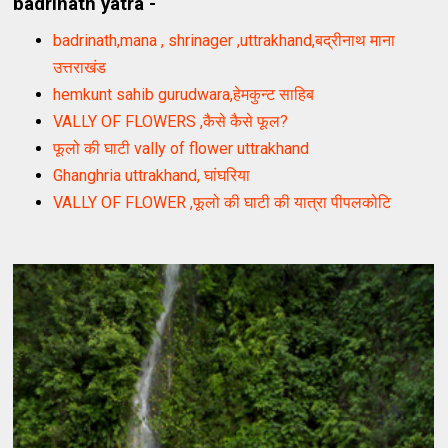
badrinath yatra -
badrinath,mana , shrinager ,uttrakhand,बद्रीनाथ माना
उत्तराखंड
hemkunt sahib gurudwara,हेमकुन्ट साहिब
VALLY OF FLOWERS ,कैसे कैसे फूल?
फूलो की घाटी vally of flower uttrakhand
Ghanghria uttrakhand, घांघरिया
VALLY OF FLOWER ,फूलो की घाटी की यात्रा पीपलकोटि