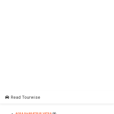
Read Tourwise
AGRA BHARATPUR YATRA
(8)