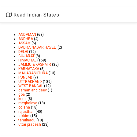
Read Indian States
ANDAMAN
(63)
ANDHRA
(4)
ASSAM
(6)
DADRA NAGAR HAVELI
(2)
DELHI
(19)
GUJARAT
(8)
HIMACHAL
(169)
JAMMU & KASHMIR
(35)
KARNATAKA
(8)
MAHARASHTHRA
(13)
PUNJAB
(7)
UTTRAKHAND
(189)
WEST BANGAL
(12)
daman and deev
(1)
goa
(2)
keral
(8)
meghalaya
(18)
odisha
(18)
rajasthan
(40)
sikkim
(15)
tamilnadu
(10)
uttar pradesh
(23)