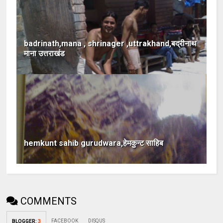
badrinath,mana , shrinager ,uttrakhand,बद्रीनाथ
माना उत्तराखंड
hemkunt sahib gurudwara,हेमकुन्ट साहिब
COMMENTS
FACEBOOK
DISQUS
BLOGGER
:
3