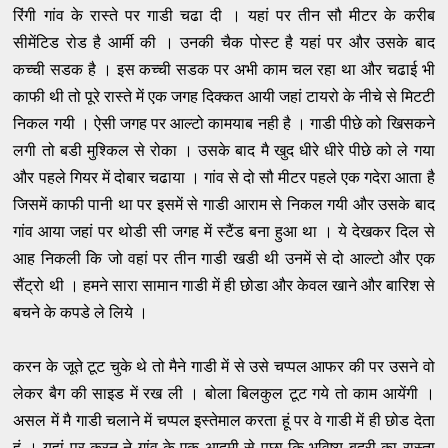
रिंगी गांव के रास्ते पर गाडी चढा दी । यहां पर तीन सौ मीटर के करीब
सीमेंटिड रोड है आर्मी की । उनकी चैक पोस्ट है यहां पर और उसके बाद
कच्ची सडक है । इस कच्ची सडक पर अभी काम चल रहा था और चढाई भी
काफी थी तो पूरे रास्ते में एक जगह दिक्कत आयी जहां ​टायरो के नीचे से मिटटी
निकल गयी । ऐसी जगह पर आल्टो कामयाब नही है । गाडी पीछे को खिसकने
लगी तो बडी मुश्किल से रोका । उसके बाद मै खुद धीरे धीरे पीछे को ले गया
और पहले गियर में दोबार चढाया । गांव से दो सौ मीटर पहले एक गदेरा आता है
जिसमें काफी पानी था पर इसमें से गाडी आराम से निकल गयी और उसके बाद
गांव आया जहां पर थोडी सी जगह में स्टैंड बना हुआ था । ये देखकर दिल से
आह निकली कि जो वहां पर तीन गाडी खडी थी उनमें से दो आल्टो और एक
सैंट्रो थी । हमने सारा सामान गाडी में ही छोडा और केवल खाने और बारिश से
बचने के कपडे ले लिये ।
करन के जूते टूट चुके थे तो मैने गाडी में से उसे चप्पल आफर की पर उसने वो
लेकर बैग की साइड में रख ली । बोला बिलकुल टूट गये तो काम आयेंगी ।
असल में मै गाडी चलाने में चप्पल इस्तेमाल करता हूं पर वे गाडी में ही छोड देता
हूं । यहां पर करन ने गांव के एक आदमी से पूछा कि भविष्य बद्री का रास्ता