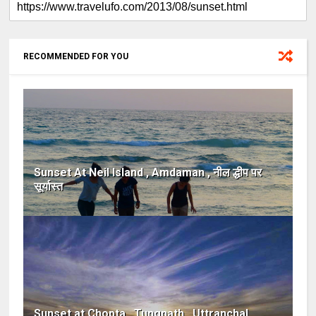
RECOMMENDED FOR YOU
Sunset At Neil Island , Amdaman , नील द्धीप पर
सूर्यास्त
Sunset at Chopta , Tungnath , Uttranchal