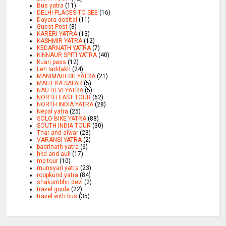
Bus yatra
(11)
DELHI PLACES TO SEE
(16)
Dayara dodital
(11)
Guest Post
(8)
KARERI YATRA
(13)
KASHMIR YATRA
(12)
KEDARNATH YATRA
(7)
KINNAUR SPITI YATRA
(40)
Kuari pass
(12)
Leh laddakh
(24)
MANIMAHESH YATRA
(21)
MAUT KA SAFAR
(5)
NAU DEVI YATRA
(5)
NORTH EAST TOUR
(62)
NORTH INDIA YATRA
(28)
Nepal yatra
(25)
SOLO BIKE YATRA
(88)
SOUTH INDIA TOUR
(30)
Thar and alwar
(23)
VARANSI YATRA
(2)
badrinath yatra
(6)
hkd and auli
(17)
mp tour
(10)
munsyari yatra
(23)
roopkund yatra
(84)
shakumbhri devi
(2)
travel guide
(22)
travel with bus
(35)