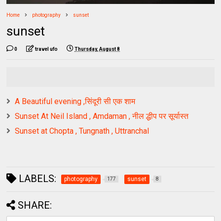
Home
photography
sunset
sunset
0
travel ufo
Thursday, August 8
A Beautiful evening ,सिंदूरी सी एक शाम
Sunset At Neil Island , Amdaman , नील द्धीप पर सूर्यास्त
Sunset at Chopta , Tungnath , Uttranchal
LABELS:
photography
sunset
177
8
SHARE: