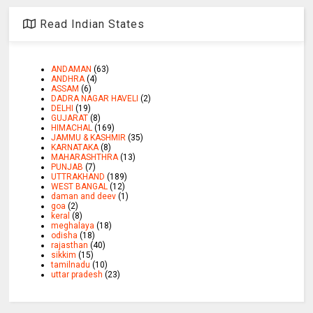
Read Indian States
ANDAMAN
(63)
ANDHRA
(4)
ASSAM
(6)
DADRA NAGAR HAVELI
(2)
DELHI
(19)
GUJARAT
(8)
HIMACHAL
(169)
JAMMU & KASHMIR
(35)
KARNATAKA
(8)
MAHARASHTHRA
(13)
PUNJAB
(7)
UTTRAKHAND
(189)
WEST BANGAL
(12)
daman and deev
(1)
goa
(2)
keral
(8)
meghalaya
(18)
odisha
(18)
rajasthan
(40)
sikkim
(15)
tamilnadu
(10)
uttar pradesh
(23)