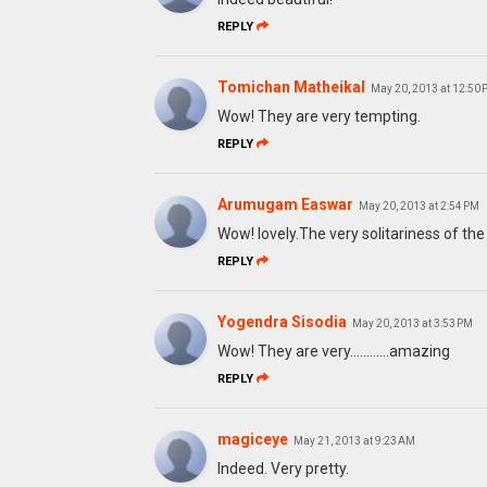
REPLY
Tomichan Matheikal
May 20, 2013 at 12:50
Wow! They are very tempting.
REPLY
Arumugam Easwar
May 20, 2013 at 2:54 PM
Wow! lovely.The very solitariness of the
REPLY
Yogendra Sisodia
May 20, 2013 at 3:53 PM
Wow! They are very............amazing
REPLY
magiceye
May 21, 2013 at 9:23 AM
Indeed. Very pretty.