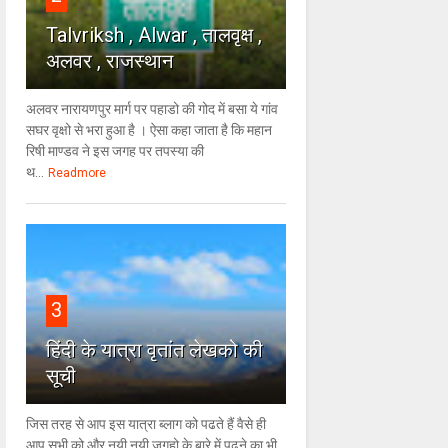
Talvriksh , Alwar , तालवृक्ष ,
अलवर , राजस्थान
अलवर नारायणपुर मार्ग पर पहाडो की गोद में बसा ये गांव
सघर वृक्षो से भरा हुआ है । ऐसा कहा जाता है कि महान
रिषी माण्डव ने इस जगह पर तपस्या की
थ...
Readmore
3
हिंदी के यात्रा वृतांत लेखको की
सूची
जिस तरह से आप इस यात्रा ब्लाग को पढते हैं वैसे ही
आप सभी को और नयी नयी जगहो के बारे में पढने का भी