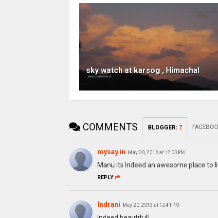
sky watch at karsog , Himachal
COMMENTS
FACEBO
BLOGGER
:
7
mysay.in
May 20, 2013 at 12:03 PM
Manu its Indeed an awesome place to liv
REPLY
Indrani
May 20, 2013 at 12:41 PM
Indeed beautiful!