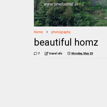
Home
photography
beautiful homz
7
travel ufo
Monday, May 20