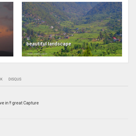
beautiful landscape
OK
DISQUS
e in !! great Capture