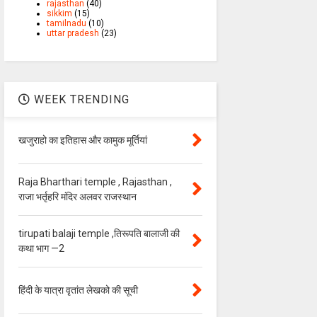
rajasthan
(40)
sikkim
(15)
tamilnadu
(10)
uttar pradesh
(23)
WEEK TRENDING
खजुराहो का इतिहास और कामुक मूर्तियां
Raja Bharthari temple , Rajasthan ,
राजा भर्तृहरि मंदिर अलवर राजस्थान
tirupati balaji temple ,तिरूपति बालाजी की
कथा भाग —2
हिंदी के यात्रा वृतांत लेखको की सूची