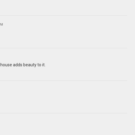
 PM
 house adds beauty to it.