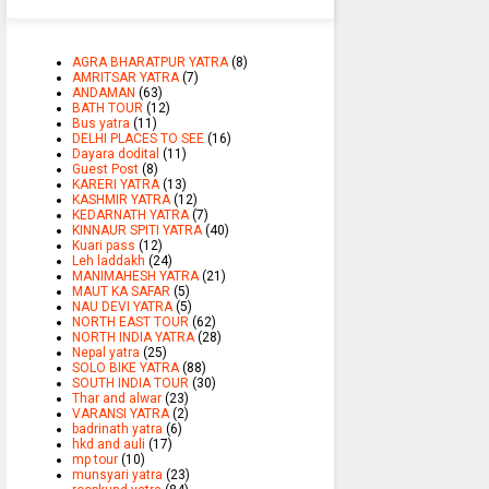
AGRA BHARATPUR YATRA
(8)
AMRITSAR YATRA
(7)
ANDAMAN
(63)
BATH TOUR
(12)
Bus yatra
(11)
DELHI PLACES TO SEE
(16)
Dayara dodital
(11)
Guest Post
(8)
KARERI YATRA
(13)
KASHMIR YATRA
(12)
KEDARNATH YATRA
(7)
KINNAUR SPITI YATRA
(40)
Kuari pass
(12)
Leh laddakh
(24)
MANIMAHESH YATRA
(21)
MAUT KA SAFAR
(5)
NAU DEVI YATRA
(5)
NORTH EAST TOUR
(62)
NORTH INDIA YATRA
(28)
Nepal yatra
(25)
SOLO BIKE YATRA
(88)
SOUTH INDIA TOUR
(30)
Thar and alwar
(23)
VARANSI YATRA
(2)
badrinath yatra
(6)
hkd and auli
(17)
mp tour
(10)
munsyari yatra
(23)