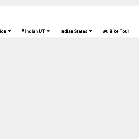
ion
Indian UT
Indian States
Bike Tour