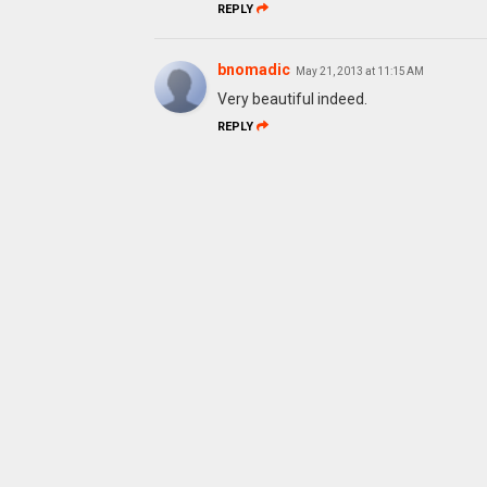
REPLY
bnomadic
May 21, 2013 at 11:15 AM
Very beautiful indeed.
REPLY