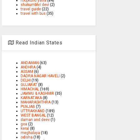
roopkund yatra
(84)
shakumbhri devi
(2)
travel guide
(22)
travel with bus
(35)
Read Indian States
ANDAMAN
(63)
ANDHRA
(4)
ASSAM
(6)
DADRA NAGAR HAVELI
(2)
DELHI
(19)
GUJARAT
(8)
HIMACHAL
(169)
JAMMU & KASHMIR
(35)
KARNATAKA
(8)
MAHARASHTHRA
(13)
PUNJAB
(7)
UTTRAKHAND
(189)
WEST BANGAL
(12)
daman and deev
(1)
goa
(2)
keral
(8)
meghalaya
(18)
odisha
(18)