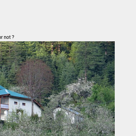
r not ?