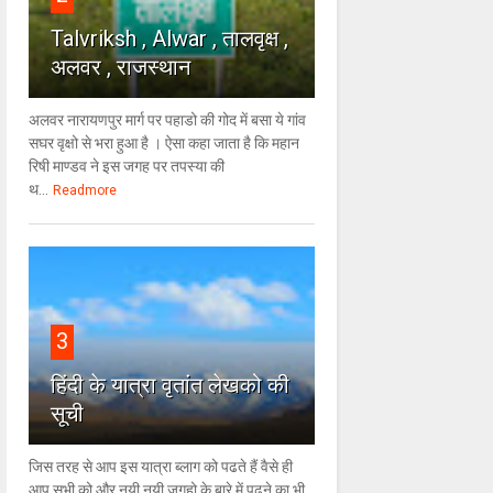
Talvriksh , Alwar , तालवृक्ष ,
अलवर , राजस्थान
अलवर नारायणपुर मार्ग पर पहाडो की गोद में बसा ये गांव
सघर वृक्षो से भरा हुआ है । ऐसा कहा जाता है कि महान
रिषी माण्डव ने इस जगह पर तपस्या की
थ...
Readmore
3
हिंदी के यात्रा वृतांत लेखको की
सूची
जिस तरह से आप इस यात्रा ब्लाग को पढते हैं वैसे ही
आप सभी को और नयी नयी जगहो के बारे में पढने का भी