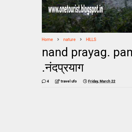
Home
nature
HILLS
nand prayag. pan
.नंदप्रयाग
4
travel ufo
Friday, March 22