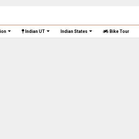
ion
Indian UT
Indian States
Bike Tour