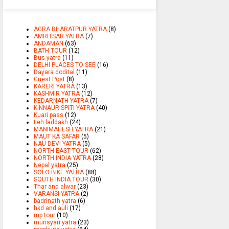
AGRA BHARATPUR YATRA
(8)
AMRITSAR YATRA
(7)
ANDAMAN
(63)
BATH TOUR
(12)
Bus yatra
(11)
DELHI PLACES TO SEE
(16)
Dayara dodital
(11)
Guest Post
(8)
KARERI YATRA
(13)
KASHMIR YATRA
(12)
KEDARNATH YATRA
(7)
KINNAUR SPITI YATRA
(40)
Kuari pass
(12)
Leh laddakh
(24)
MANIMAHESH YATRA
(21)
MAUT KA SAFAR
(5)
NAU DEVI YATRA
(5)
NORTH EAST TOUR
(62)
NORTH INDIA YATRA
(28)
Nepal yatra
(25)
SOLO BIKE YATRA
(88)
SOUTH INDIA TOUR
(30)
Thar and alwar
(23)
VARANSI YATRA
(2)
badrinath yatra
(6)
hkd and auli
(17)
mp tour
(10)
munsyari yatra
(23)