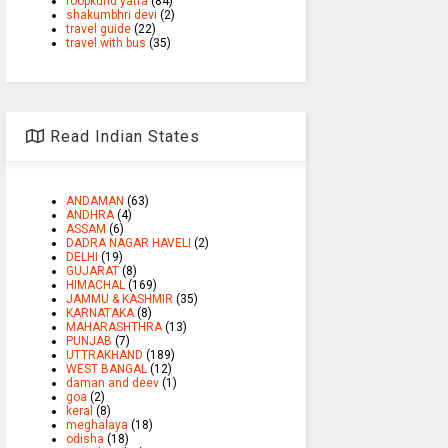
roopkund yatra
(84)
shakumbhri devi
(2)
travel guide
(22)
travel with bus
(35)
Read Indian States
ANDAMAN
(63)
ANDHRA
(4)
ASSAM
(6)
DADRA NAGAR HAVELI
(2)
DELHI
(19)
GUJARAT
(8)
HIMACHAL
(169)
JAMMU & KASHMIR
(35)
KARNATAKA
(8)
MAHARASHTHRA
(13)
PUNJAB
(7)
UTTRAKHAND
(189)
WEST BANGAL
(12)
daman and deev
(1)
goa
(2)
keral
(8)
meghalaya
(18)
odisha
(18)