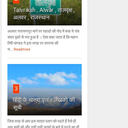
Talvriksh , Alwar , तालवृक्ष ,
अलवर , राजस्थान
अलवर नारायणपुर मार्ग पर पहाडो की गोद में बसा ये गांव
सघर वृक्षो से भरा हुआ है । ऐसा कहा जाता है कि महान
रिषी माण्डव ने इस जगह पर तपस्या की
थ...
Readmore
3
हिंदी के यात्रा वृतांत लेखको की
सूची
जिस तरह से आप इस यात्रा ब्लाग को पढते हैं वैसे ही
आप सभी को और नयी नयी जगहो के बारे में पढने का भी