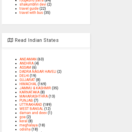
roopkund yatra
(84)
shakumbhri devi
(2)
travel guide
(22)
travel with bus
(35)
Read Indian States
ANDAMAN
(63)
ANDHRA
(4)
ASSAM
(6)
DADRA NAGAR HAVELI
(2)
DELHI
(19)
GUJARAT
(8)
HIMACHAL
(169)
JAMMU & KASHMIR
(35)
KARNATAKA
(8)
MAHARASHTHRA
(13)
PUNJAB
(7)
UTTRAKHAND
(189)
WEST BANGAL
(12)
daman and deev
(1)
goa
(2)
keral
(8)
meghalaya
(18)
odisha
(18)