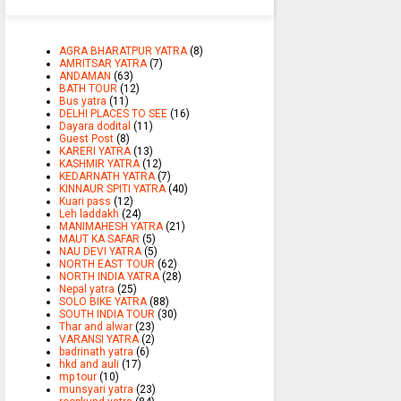
AGRA BHARATPUR YATRA
(8)
AMRITSAR YATRA
(7)
ANDAMAN
(63)
BATH TOUR
(12)
Bus yatra
(11)
DELHI PLACES TO SEE
(16)
Dayara dodital
(11)
Guest Post
(8)
KARERI YATRA
(13)
KASHMIR YATRA
(12)
KEDARNATH YATRA
(7)
KINNAUR SPITI YATRA
(40)
Kuari pass
(12)
Leh laddakh
(24)
MANIMAHESH YATRA
(21)
MAUT KA SAFAR
(5)
NAU DEVI YATRA
(5)
NORTH EAST TOUR
(62)
NORTH INDIA YATRA
(28)
Nepal yatra
(25)
SOLO BIKE YATRA
(88)
SOUTH INDIA TOUR
(30)
Thar and alwar
(23)
VARANSI YATRA
(2)
badrinath yatra
(6)
hkd and auli
(17)
mp tour
(10)
munsyari yatra
(23)