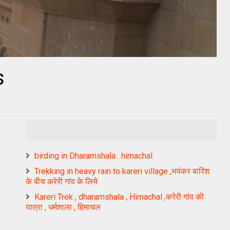
s
birding in Dharamshala . himachal
Trekking in heavy rain to kareri village ,भयंकर बारिश
के बीच करेरी गांव के लिये
Kareri Trek , dharamshala , Himachal ,करेरी गांव की
यात्रा , धर्मशाला , हिमाचल