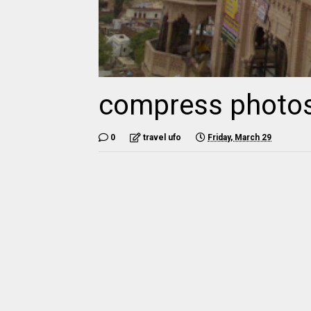
compress photo
0
travel ufo
Friday, March 29