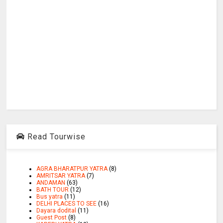
Read Tourwise
AGRA BHARATPUR YATRA
(8)
AMRITSAR YATRA
(7)
ANDAMAN
(63)
BATH TOUR
(12)
Bus yatra
(11)
DELHI PLACES TO SEE
(16)
Dayara dodital
(11)
Guest Post
(8)