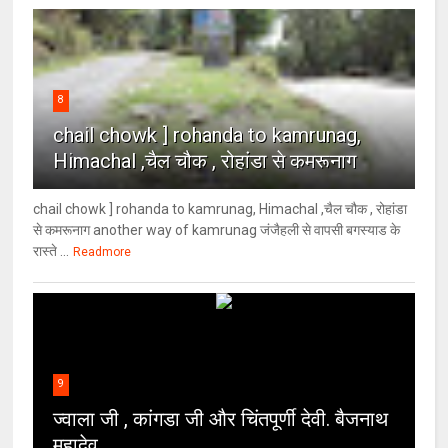
8
chail chowk ] rohanda to kamrunag,
Himachal ,चैल चौक , रोहांडा से कमरूनाग
chail chowk ] rohanda to kamrunag, Himachal ,चैल चौक , रोहांडा
से कमरूनाग another way of kamrunag जंजैहली से वापसी बगस्याड के
रास्ते ...
Readmore
9
ज्वाला जी , कांगडा जी और चिंतपूर्णी देवी. बैजनाथ
महादेव