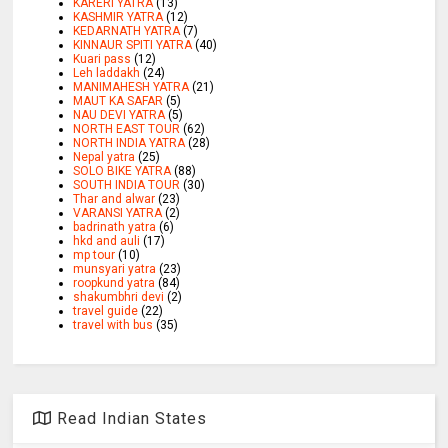
KARERI YATRA
(13)
KASHMIR YATRA
(12)
KEDARNATH YATRA
(7)
KINNAUR SPITI YATRA
(40)
Kuari pass
(12)
Leh laddakh
(24)
MANIMAHESH YATRA
(21)
MAUT KA SAFAR
(5)
NAU DEVI YATRA
(5)
NORTH EAST TOUR
(62)
NORTH INDIA YATRA
(28)
Nepal yatra
(25)
SOLO BIKE YATRA
(88)
SOUTH INDIA TOUR
(30)
Thar and alwar
(23)
VARANSI YATRA
(2)
badrinath yatra
(6)
hkd and auli
(17)
mp tour
(10)
munsyari yatra
(23)
roopkund yatra
(84)
shakumbhri devi
(2)
travel guide
(22)
travel with bus
(35)
Read Indian States