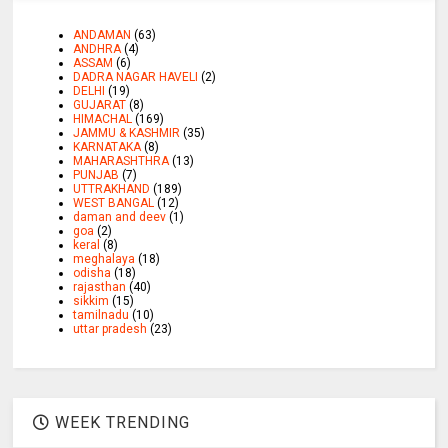
ANDAMAN
(63)
ANDHRA
(4)
ASSAM
(6)
DADRA NAGAR HAVELI
(2)
DELHI
(19)
GUJARAT
(8)
HIMACHAL
(169)
JAMMU & KASHMIR
(35)
KARNATAKA
(8)
MAHARASHTHRA
(13)
PUNJAB
(7)
UTTRAKHAND
(189)
WEST BANGAL
(12)
daman and deev
(1)
goa
(2)
keral
(8)
meghalaya
(18)
odisha
(18)
rajasthan
(40)
sikkim
(15)
tamilnadu
(10)
uttar pradesh
(23)
WEEK TRENDING