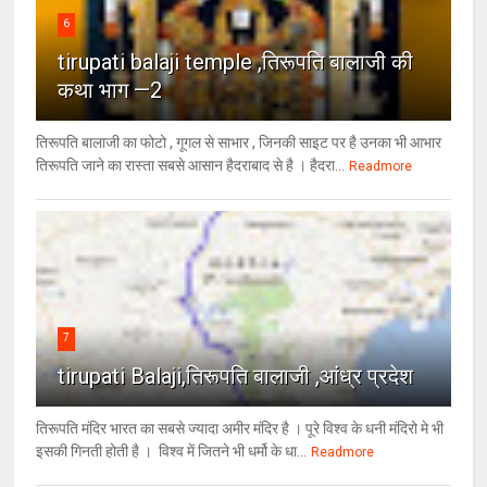
6
tirupati balaji temple ,तिरूपति बालाजी की
कथा भाग —2
तिरूपति बालाजी का फोटो , गूगल से साभार , ​जिनकी साइट पर है उनका भी आभार
तिरूपति जाने का रास्ता सबसे आसान हैदराबाद से है । हैदरा...
Readmore
7
tirupati Balaji,तिरूपति बालाजी ,आंध्र प्रदेश
तिरूपति मंदिर भारत का सबसे ज्यादा अमीर मंदिर है । पूरे विश्व के धनी मंदिरो मे भी
इसकी गिनती होती है । विश्व में जितने भी धर्मो के धा...
Readmore