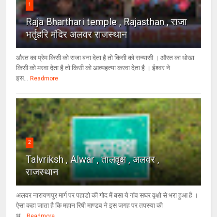
1
Raja Bharthari temple , Rajasthan , राजा
भर्तृहरि मंदिर अलवर राजस्थान
औरत का प्रेम किसी को राजा बना देता है तो किसी को सन्यासी । औरत का धोखा
किसी को मरवा देता है तो किसी को आत्महत्या करवा देता है । ईश्वर ने
इस...
Readmore
2
Talvriksh , Alwar , तालवृक्ष , अलवर ,
राजस्थान
अलवर नारायणपुर मार्ग पर पहाडो की गोद में बसा ये गांव सघर वृक्षो से भरा हुआ है ।
ऐसा कहा जाता है कि महान रिषी माण्डव ने इस जगह पर तपस्या की
थ...
Readmore