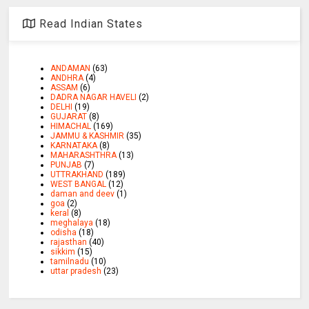
Read Indian States
ANDAMAN
(63)
ANDHRA
(4)
ASSAM
(6)
DADRA NAGAR HAVELI
(2)
DELHI
(19)
GUJARAT
(8)
HIMACHAL
(169)
JAMMU & KASHMIR
(35)
KARNATAKA
(8)
MAHARASHTHRA
(13)
PUNJAB
(7)
UTTRAKHAND
(189)
WEST BANGAL
(12)
daman and deev
(1)
goa
(2)
keral
(8)
meghalaya
(18)
odisha
(18)
rajasthan
(40)
sikkim
(15)
tamilnadu
(10)
uttar pradesh
(23)