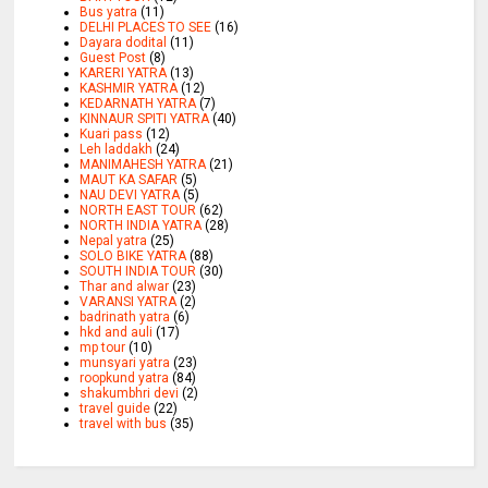
Bus yatra
(11)
DELHI PLACES TO SEE
(16)
Dayara dodital
(11)
Guest Post
(8)
KARERI YATRA
(13)
KASHMIR YATRA
(12)
KEDARNATH YATRA
(7)
KINNAUR SPITI YATRA
(40)
Kuari pass
(12)
Leh laddakh
(24)
MANIMAHESH YATRA
(21)
MAUT KA SAFAR
(5)
NAU DEVI YATRA
(5)
NORTH EAST TOUR
(62)
NORTH INDIA YATRA
(28)
Nepal yatra
(25)
SOLO BIKE YATRA
(88)
SOUTH INDIA TOUR
(30)
Thar and alwar
(23)
VARANSI YATRA
(2)
badrinath yatra
(6)
hkd and auli
(17)
mp tour
(10)
munsyari yatra
(23)
roopkund yatra
(84)
shakumbhri devi
(2)
travel guide
(22)
travel with bus
(35)