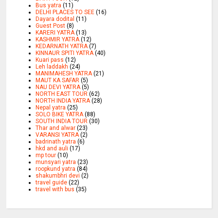
Bus yatra
(11)
DELHI PLACES TO SEE
(16)
Dayara dodital
(11)
Guest Post
(8)
KARERI YATRA
(13)
KASHMIR YATRA
(12)
KEDARNATH YATRA
(7)
KINNAUR SPITI YATRA
(40)
Kuari pass
(12)
Leh laddakh
(24)
MANIMAHESH YATRA
(21)
MAUT KA SAFAR
(5)
NAU DEVI YATRA
(5)
NORTH EAST TOUR
(62)
NORTH INDIA YATRA
(28)
Nepal yatra
(25)
SOLO BIKE YATRA
(88)
SOUTH INDIA TOUR
(30)
Thar and alwar
(23)
VARANSI YATRA
(2)
badrinath yatra
(6)
hkd and auli
(17)
mp tour
(10)
munsyari yatra
(23)
roopkund yatra
(84)
shakumbhri devi
(2)
travel guide
(22)
travel with bus
(35)