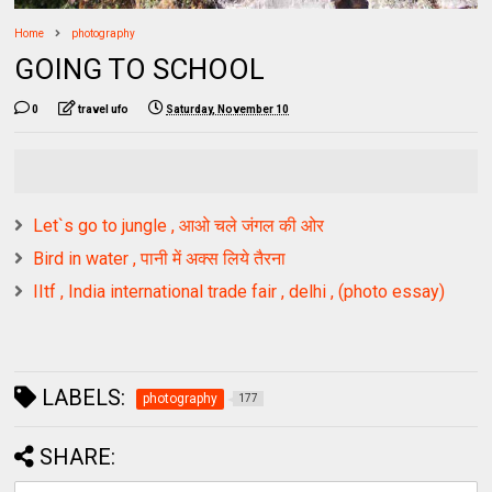
Home
photography
GOING TO SCHOOL
0
travel ufo
Saturday, November 10
Let`s go to jungle , आओ चले जंगल की ओर
Bird in water , पानी में अक्स लिये तैरना
IItf , India international trade fair , delhi , (photo essay)
LABELS:
photography
177
SHARE: