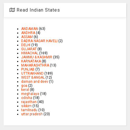
Read Indian States
ANDAMAN
(63)
ANDHRA
(4)
ASSAM
(6)
DADRA NAGAR HAVELI
(2)
DELHI
(19)
GUJARAT
(8)
HIMACHAL
(169)
JAMMU & KASHMIR
(35)
KARNATAKA
(8)
MAHARASHTHRA
(13)
PUNJAB
(7)
UTTRAKHAND
(189)
WEST BANGAL
(12)
daman and deev
(1)
goa
(2)
keral
(8)
meghalaya
(18)
odisha
(18)
rajasthan
(40)
sikkim
(15)
tamilnadu
(10)
uttar pradesh
(23)